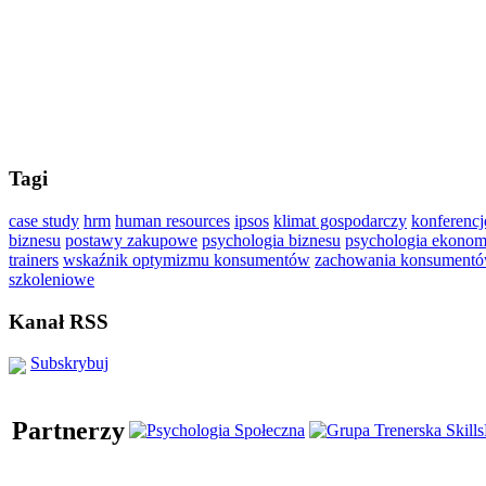
Tagi
case study
hrm
human resources
ipsos
klimat gospodarczy
konferencj
biznesu
postawy zakupowe
psychologia biznesu
psychologia ekonom
trainers
wskaźnik optymizmu konsumentów
zachowania konsument
szkoleniowe
Kanał RSS
Subskrybuj
Partnerzy