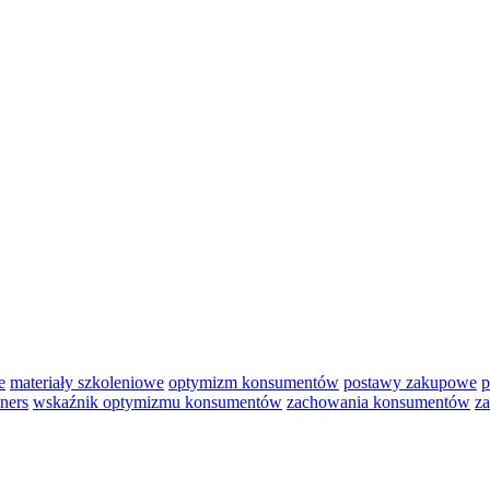
e
materiały szkoleniowe
optymizm konsumentów
postawy zakupowe
p
iners
wskaźnik optymizmu konsumentów
zachowania konsumentów
za