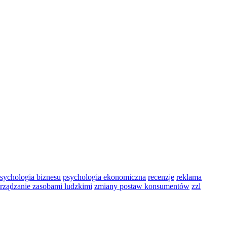
sychologia biznesu
psychologia ekonomiczna
recenzje
reklama
rządzanie zasobami ludzkimi
zmiany postaw konsumentów
zzl