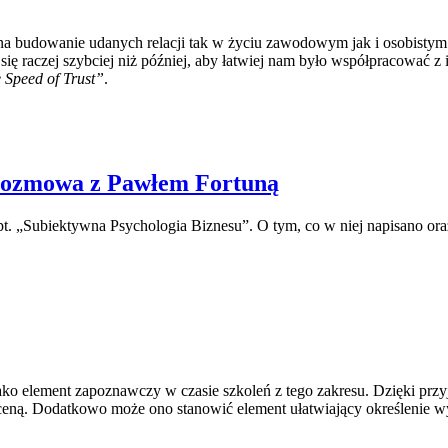
na budowanie udanych relacji tak w życiu zawodowym jak i osobistym
ę raczej szybciej niż później, aby łatwiej nam było współpracować z 
 Speed of Trust”
.
i rozmowa z Pawłem Fortuną
 „Subiektywna Psychologia Biznesu”. O tym, co w niej napisano oraz
ko element zapoznawczy w czasie szkoleń z tego zakresu. Dzięki przyję
 oceną. Dodatkowo może ono stanowić element ułatwiający określenie