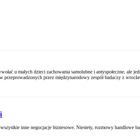
ołać u małych dzieci zachowania samolubne i antyspołeczne, ale jedn
tów przeprowadzonych przez międzynarodowy zespół badaczy z wrocła
i
zystkie inne negocjacje biznesowe. Niestety, rozmowy handlowe bardz