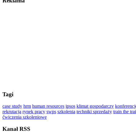
Reklama
Tagi
case study
hrm
human resources
ipsos
klimat gospodarczy
konferencj
rekrutacja
rynek pracy
swps
szkolenia
techniki sprzedaży
train the tra
ćwiczenia szkoleniowe
Kanał RSS