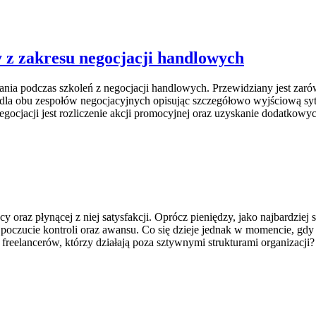
y z zakresu negocjacji handlowych
a podczas szkoleń z negocjacji handlowych. Przewidziany jest zaró
dla obu zespołów negocjacyjnych opisując szczegółowo wyjściową sytu
ocjacji jest rozliczenie akcji promocyjnej oraz uzyskanie dodatkowych
 oraz płynącej z niej satysfakcji. Oprócz pieniędzy, jako najbardzi
 poczucie kontroli oraz awansu. Co się dzieje jednak w momencie, gdy os
reelancerów, którzy działają poza sztywnymi strukturami organizacji?