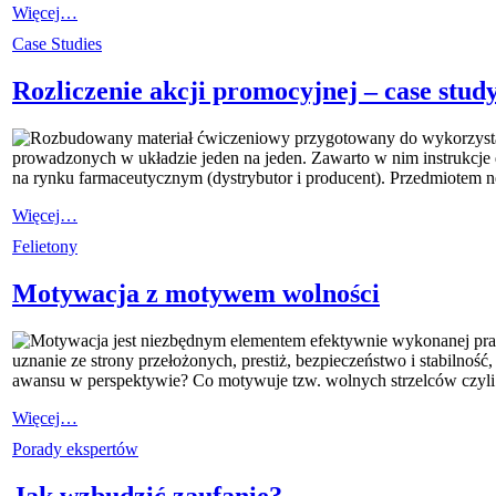
Więcej…
Case Studies
Rozliczenie akcji promocyjnej – case stud
Rozbudowany materiał ćwiczeniowy przygotowany do wykorzystani
prowadzonych w układzie jeden na jeden. Zawarto w nim instrukcje 
na rynku farmaceutycznym (dystrybutor i producent). Przedmiotem neg
Więcej…
Felietony
Motywacja z motywem wolności
Motywacja jest niezbędnym elementem efektywnie wykonanej pracy
uznanie ze strony przełożonych, prestiż, bezpieczeństwo i stabilność,
awansu w perspektywie? Co motywuje tzw. wolnych strzelców czyli f
Więcej…
Porady ekspertów
Jak wzbudzić zaufanie?