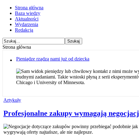
Strona główna
Baza wiedzy
Aktualności
Wydarzenia
Redakcja
Strona główna
Pieniądze rządzą nami już od dziecka
Sam widok pieniędzy lub chwilowy kontakt z nimi może wyw
trudnymi zadaniami. Takie wnioski płyną z serii eksperymen
Chicago i University of Minnesota.
Artykuły
Profesjonalne zakupy wymagają negocjacj
Negocjacje dotyczące zakupów powinny przebiegać podobnie jak ws
wygrywają oferty najtańsze, ale nie najlepsze.