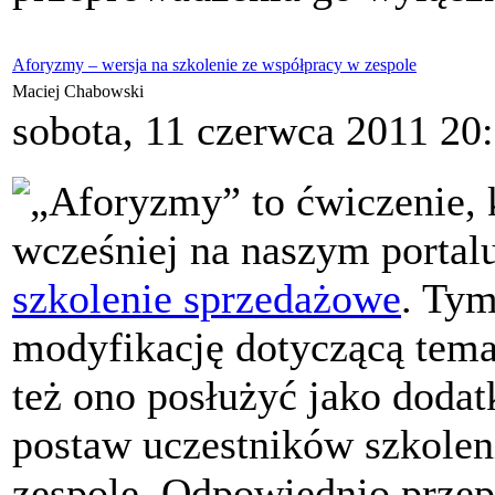
Aforyzmy – wersja na szkolenie ze współpracy w zespole
Maciej Chabowski
sobota, 11 czerwca 2011 20
„Aforyzmy” to ćwiczenie, 
wcześniej na naszym porta
szkolenie sprzedażowe
. Tym
modyfikację dotyczącą tema
też ono posłużyć jako doda
postaw uczestników szkolen
zespole. Odpowiednio prze