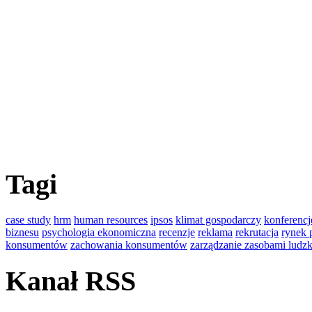
Tagi
case study
hrm
human resources
ipsos
klimat gospodarczy
konferencj
biznesu
psychologia ekonomiczna
recenzje
reklama
rekrutacja
rynek 
konsumentów
zachowania konsumentów
zarządzanie zasobami ludz
Kanał RSS