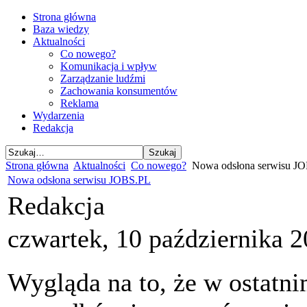
Strona główna
Baza wiedzy
Aktualności
Co nowego?
Komunikacja i wpływ
Zarządzanie ludźmi
Zachowania konsumentów
Reklama
Wydarzenia
Redakcja
Strona główna
Aktualności
Co nowego?
Nowa odsłona serwisu J
Nowa odsłona serwisu JOBS.PL
Redakcja
czwartek, 10 października 
Wygląda na to, że w ostat