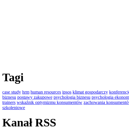
Tagi
case study
hrm
human resources
ipsos
klimat gospodarczy
konferencj
biznesu
postawy zakupowe
psychologia biznesu
psychologia ekonom
trainers
wskaźnik optymizmu konsumentów
zachowania konsument
szkoleniowe
Kanał RSS