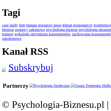
Tagi
case study
hrm
human resources
ipsos
klimat gospodarczy
konferencj
biznesu
postawy zakupowe
psychologia biznesu
psychologia ekonom
trainers
wskaźnik optymizmu konsumentów
zachowania konsument
szkoleniowe
Kanał RSS
Subskrybuj
Partnerzy
© Psychologia-Biznesu.pl 