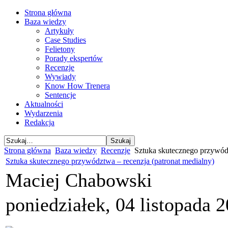
Strona główna
Baza wiedzy
Artykuły
Case Studies
Felietony
Porady ekspertów
Recenzje
Wywiady
Know How Trenera
Sentencje
Aktualności
Wydarzenia
Redakcja
Strona główna
Baza wiedzy
Recenzje
Sztuka skutecznego przywódz
Sztuka skutecznego przywództwa – recenzja (patronat medialny)
Maciej Chabowski
poniedziałek, 04 listopada 