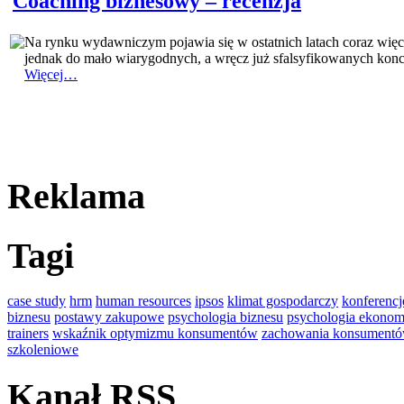
Coaching biznesowy – recenzja
Na rynku wydawniczym pojawia się w ostatnich latach coraz więc
jednak do mało wiarygodnych, a wręcz już sfalsyfikowanych konc
Więcej…
Reklama
Tagi
case study
hrm
human resources
ipsos
klimat gospodarczy
konferencj
biznesu
postawy zakupowe
psychologia biznesu
psychologia ekonom
trainers
wskaźnik optymizmu konsumentów
zachowania konsument
szkoleniowe
Kanał RSS