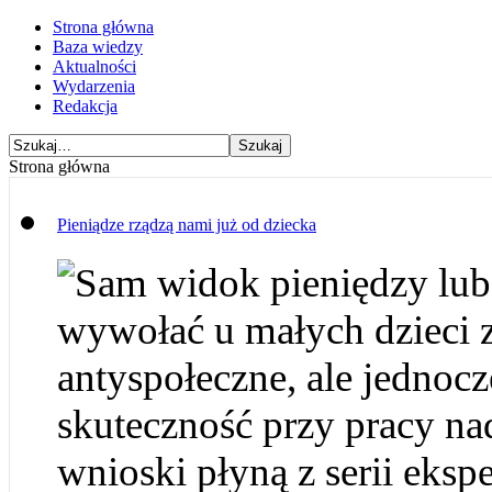
Strona główna
Baza wiedzy
Aktualności
Wydarzenia
Redakcja
Strona główna
Pieniądze rządzą nami już od dziecka
Sam widok pieniędzy lub
wywołać u małych dzieci 
antyspołeczne, ale jednocz
skuteczność przy pracy na
wnioski płyną z serii ek