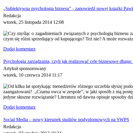
„Subiektywna psychologia biznesu" - zapowiedź nowej książki Pawł
Redakcja
wtorek, 25 listopada 2014 12:08
Czy myśląc o zagadnieniach związanych z psychologią biznesu zas
czym się różni sprzedający od kupującego? Też nie? A może rozważa
Dodaj komentarz
Psychologia zarządzania, czyli jak realizować cele biznesowe dbaj
Artykuł sponsorowany
wtorek, 10 czerwca 2014 11:17
Od kilku lat spotykając menedżerów różnego szczebla słyszę podo
zaangażowani? „Czarna owca w zespole”, w jaki sposób z nią postę
jedyne słuszne rozwiązanie? Literatura od dawna opisuje sposoby dzi
Dodaj komentarz
Social Media – nowy kierunek studiów podyplomowych na SWPS
Redakcja