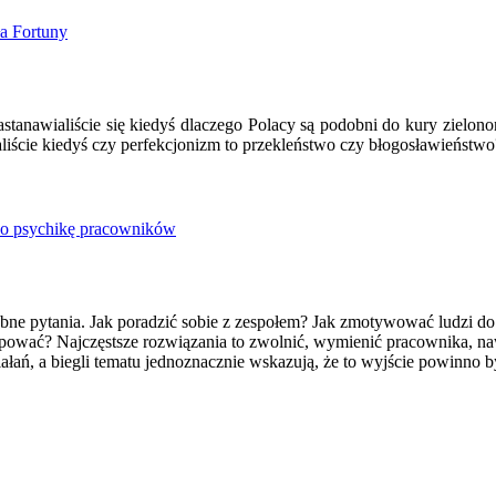
a Fortuny
tanawialiście się kiedyś dlaczego Polacy są podobni do kury zielono
liście kiedyś czy perfekcjonizm to przekleństwo czy błogosławieństwo
ąc o psychikę pracowników
bne pytania. Jak poradzić sobie z zespołem? Jak zmotywować ludzi do
pować? Najczęstsze rozwiązania to zwolnić, wymienić pracownika, naw
ałań, a biegli tematu jednoznacznie wskazują, że to wyjście powinno b