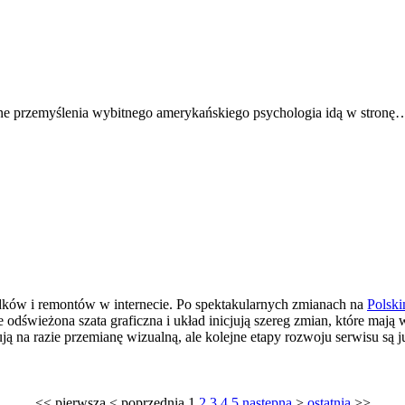
jne przemyślenia wybitnego amerykańskiego psychologia idą w stronę
ków i remontów w internecie. Po spektakularnych zmianach na
Polski
 odświeżona szata graficzna i układ inicjują szereg zmian, które mają
 na razie przemianę wizualną, ale kolejne etapy rozwoju serwisu są już
<<
pierwsza
<
poprzednia
1
2
3
4
5
następna
>
ostatnia
>>