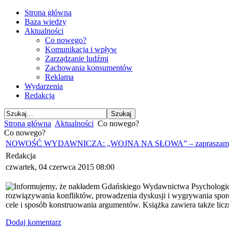
Strona główna
Baza wiedzy
Aktualności
Co nowego?
Komunikacja i wpływ
Zarządzanie ludźmi
Zachowania konsumentów
Reklama
Wydarzenia
Redakcja
Strona główna
Aktualności
Co nowego?
Co nowego?
NOWOŚĆ WYDAWNICZA: „WOJNA NA SŁOWA” – zapraszamy d
Redakcja
czwartek, 04 czerwca 2015 08:00
Informujemy, że nakładem Gdańskiego Wydawnictwa Psychologiczne
rozwiązywania konfliktów, prowadzenia dyskusji i wygrywania sporó
cele i sposób konstruowania argumentów. Książka zawiera także lic
Dodaj komentarz