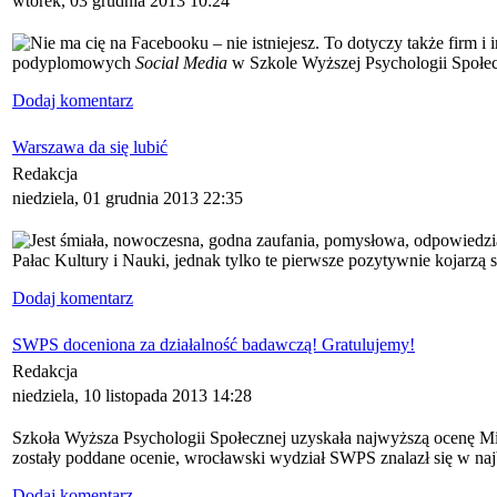
wtorek, 03 grudnia 2013 10:24
Nie ma cię na Facebooku – nie istniejesz. To dotyczy także firm 
podyplomowych
Social Media
w Szkole Wyższej Psychologii Społeczn
Dodaj komentarz
Warszawa da się lubić
Redakcja
niedziela, 01 grudnia 2013 22:35
Jest śmiała, nowoczesna, godna zaufania, pomysłowa, odpowiedzia
Pałac Kultury i Nauki, jednak tylko te pierwsze pozytywnie kojarzą 
Dodaj komentarz
SWPS doceniona za działalność badawczą! Gratulujemy!
Redakcja
niedziela, 10 listopada 2013 14:28
Szkoła Wyższa Psychologii Społecznej uzyskała najwyższą ocenę Mi
zostały poddane ocenie, wrocławski wydział SWPS znalazł się w naj
Dodaj komentarz