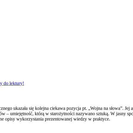
o lektury!
go ukazała się kolejna ciekawa pozycja pt. „Wojna na słowa”. Jej au
w – umiejętność, którą w starożytności nazywano sztuką. W jasny spo
zne opisy wykorzystania prezentowanej wiedzy w praktyce.